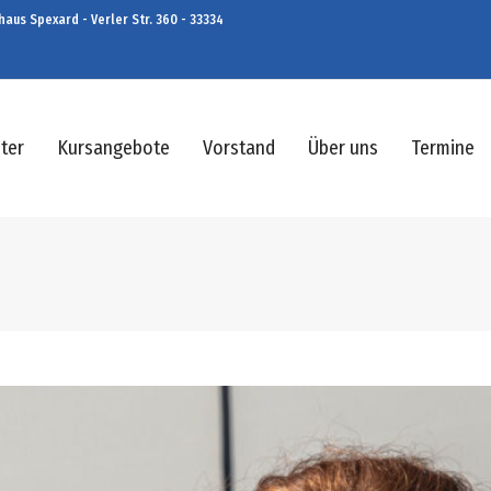
aus Spexard - Verler Str. 360 - 33334
ter
Kursangebote
Vorstand
Über uns
Termine